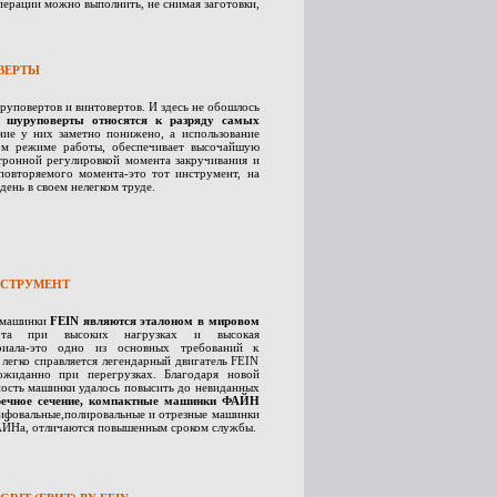
операции можно выполнить, не снимая заготовки,
ВЕРТЫ
уповертов и винтовертов. И здесь не обошлось
и шуруповерты относятся к разряду самых
ие у них заметно понижено, а использование
ном режиме работы, обеспечивает высочайшую
ктронной регулировкой момента закручивания и
повторяемого момента-это тот инструмент, на
ень в своем нелегком труде.
СТРУМЕНТ
фмашинки
FEIN являются эталоном в мировом
бота при высоких нагрузках и высокая
ериала-это одно из основных требований к
легко справляется легендарный двигатель FEIN
жиданно при перегрузках. Благодаря новой
ность машинки удалось повысить до невиданных
речное сечение, компактные машинки ФАЙН
ифовальные,полировальные и отрезные машинки
ФАЙНа, отличаются повышенным сроком службы.