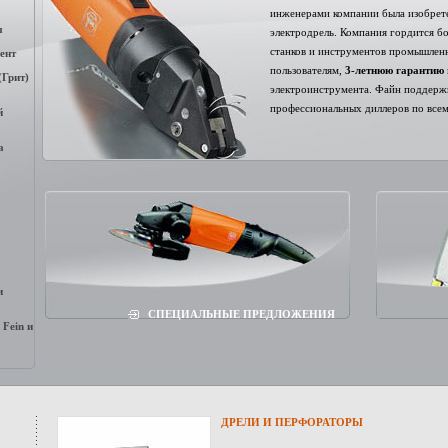
инженерами компании была изобрете
ы
электродрель. Компания гордится б
станков и инструментов промышленн
ент
пользователям,
3-летнюю гарантию
Грит)
электроинструмента. Файн поддержи
профессиональных диллеров по всем
й
а
и
СПЕЦИАЛЬНЫЕ ПРЕДЛОЖЕНИЯ
Fein и
ДРЕЛИ И ПЕРФОРАТОРЫ