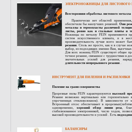
ЭЛЕКТРОНОЖНИЦЫ ДЛЯ ЛИСТОВОГО 
Всесторонняя обработка листового металла
Практически нет областей применения
обеспечили бы наилучших решений.
Они реж
металлы и термопласты различной толщин
листы, ровно как и стальные плиты и т
Ножницы по металлу FEIN применяются п
систем искусственного климата, и в же
производительность лучше всего может быт
резания
. Столь же просто, как и в случае н
выбор, из подходящих именно Вам, высечных
Для всех ножниц FEIN существует общее пр
точное резание, связанное с трудностями в д
значительных усилий для резания, наря
длительности непрерывного резания
.
ИНСТРУМЕНТ ДЛЯ ПИЛЕНИЯ И РАСПИЛОВКИ
Пиление на грани совершенства
Прорезные пилы FEIN характеризуются
высокой про
Резание возможно вертикально или горизонтально в
упрочненных стекловолокном). В зависимости от 
Встроенный отсос обеспечивает в прорезных(лобзт
одновременно,
хороший обзор линии реза
, бла
стабилизованное электронникой, число ходов, позво
высокой производительности и усилий . Есть
подходящ
БАЛАНСИРЫ