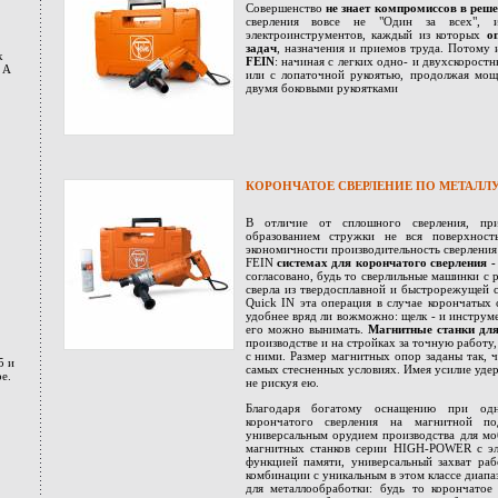
Совершенство
не знает компромиссов в реш
сверления вовсе не "Один за всех", и
электроинструментов, каждый из которых
о
задач
, назначения и приемов труда. Потому
к
FEIN
: начиная с легких одно- и двухскорост
 A
или с лопаточной рукоятью, продолжая мо
двумя боковыми рукоятками
КОРОНЧАТОЕ СВЕРЛЕНИЕ ПО МЕТАЛЛ
В отличие от сплошного сверления, п
образованием стружки не вся поверхност
экономичности производительность сверления
FEIN
системах для корончатого сверления 
согласовано, будь то сверлильные машинки с
сверла из твердосплавной и быстрорежущей 
Quick IN эта операция в случае корончатых 
удобнее вряд ли вожможно: щелк - и инструме
его можно вынимать.
Магнитные станки для
производстве и на стройках за точную работ
с ними. Размер магнитных опор заданы так,
5 и
самых стесненных условиях. Имея усилие уде
е.
не рискуя ею.
Благодаря богатому оснащению при одн
корончатого сверления на магнитной п
универсальным орудием производства для м
магнитных станков серии HIGH-POWER c эл
функцией памяти, универсальный захват ра
комбинации с уникальным в этом классе диа
для металлообработки: будь то корончатое