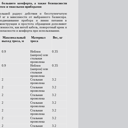
 большего комфорта, а также безопасности
нтом и тяжелыми приборами:
льшой радиус действия и бесступенчатую
0 кг в зависимости от выбранного балансира.
 подвешивание прибора и линии питания в
 конструкция и простота обращения дополняют
лежности, как витой кабель, поворотный крюк и
зопасности и комфорта при использовании.
Максимальный
Материал
Вес, кг
выход троса, м
троса
0.9
Нейлон
0.35
(капрон) или
стальная
проволока
0.9
Нейлон
0.35
(капрон) или
стальная
проволока
2
Стальная
3.2
проволока
2
Стальная
3.2
проволока
2
Стальная
3.2
проволока
2
Стальная
3.2
проволока
2
Стальная
3.2
проволока
2
Стальная
3.2
проволока
2
Стальная
3.2