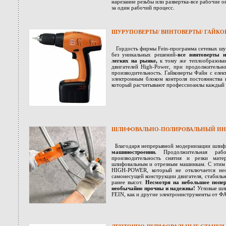
нарезание резьбы или развертка-все рабочие 
за один рабочий процесс.
ШУРУПОВЕРТЫ/ ВИНТОВЕРТЫ/ ГАЙКО
Гордость фирмы Fein-программа сетевых шур
без уникальных решений-
все винтоверты 
легких на рынке,
к тому же теплообразован
двигателей High-Power, при продолжитель
производительность. Гайковерты Файн с еле
электронным блоком контроля постояннства 
который расчитывают профессиоанлы каждый д
ШЛИФОВАЛЬНО-ПОЛИРОВАЛЬНЫЙ ИН
Благодаря непрерывной модернизации шли
машиностроении.
Продолжительная ра
производительность снятия и резки мат
шлифовальным и отрезным машинкам. С этим 
HIGH-POWER, который не отключается нео
самонесущей конструкции двигателя, стабиль
ранее высот.
Несмотря на небольшое попе
необычайно прочны и надежны!
Угловые шл
FEIN, как и другие электроинструменты от 