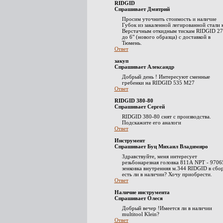
RIDGID
Спрашивает Дмитрий
Просим уточнить стоимость и наличие
Губок из закаленной легированной стали 
Верстачным откидным тискам RIDGID 27
до 6" (нового образца) с доставкой в
Тюмень.
Ответ
закуп
Спрашивает Александр
Добрый день ! Интересуют сменные
гребенки на RIDGID 535 М27
Ответ
RIDGID 380-80
Спрашивает Сергей
RIDGID 380-80 снят с производства.
Подскажите его аналоги
Ответ
Инструмент
Спрашивает Буц Михаил Владимиро
Здравствуйте, меня интересует
резьбонарезная головка 811А NPT - 9706
зенковка внутренняя м.344 RIDGID в сбор
есть ли в наличии? Хочу приобрести.
Ответ
Наличие инструмента
Спрашивает Олеся
Добрый вечер !Имеется ли в наличии
multitool Klein?
Ответ