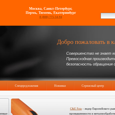
Москва, Санкт-Петербург,
Пермь, Тюмень, Екатеринбург
8 (800) 775-54-94
Добро пожаловать в к
Совершенство не знает к
Превосходная производит
безопасность обращения 
Спецпредложения
Новинки
Сервисный центр
C&E Fein
- лидер Европейского рын
нитные
промышленности и металлообработки