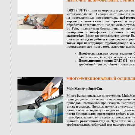
ЛЕНТОЧНО-ШЛИФОВАЛЬНЫЕ СТАНКИ GR
GRIT (ГРИТ) - один из мировых лидеров в пр
металлообработки.. Сегодня ленточные станк
на промышленных предприятиях,
нефтепер
верфях, в монтажных мастерских
и везд
обработки поверхности и надежность результ
by Fein
, практически безгранична: от про
полировки и шлифовки стальных и не
масштабах
. Везде где используется металл 
они идеальны
для работы с швеллерами, рел
также при конструкции трубопроводов и 
производятся две программы ленточно-шлифо
Профессиональная серия станков
рассчитанная, в первую очередь, на 
Промышленная серия GRIT GI
- про
требований при серийном производст
МНОГОФУНКЦИОНАЛЬНЫЙ ОСЦИЛЛИ
MultiMaster и SuperCut
.
Многофункциональные инструменты MultiMaste
привода делают - в отличии от вращательного
приводов - возможным производить, наприме
углах и стыках
. Пильные полотна с уступом,
даже, в обычно недоступных для инструмента 
пости без прижатия, превращают работу в удо
пылеобразование очень невелико, поскольку 
никакой реактивной отдачи
. Чудо техники - 
требовательных любителей или мастеров ремес