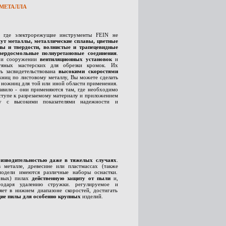
МЕТАЛЛА
, где электрорежущие инструменты FEIN не
ут металлы, металлические сплавы, цветные
ы и твердости, волнистые и трапецевидные
вердосмольные полиуретановые соединения
.
ри сооружении
вентиляционных установок
и
стяных мастерских для обрезки кромок. Их
ь засвидетельствована
высокими скоростями
ожниц по листовому металлу, Вы можете сделать
 ножниц для той или иной области применения.
авило - они применяются там, где необходимо
оступе к разрезаемому материалу и приложением
ду с высокими показателями надежности и
изводительностью даже в тяжелых случаях
.
 металле, древесине или пластмассах (также
модели имеются различные наборы оснастки.
ковых) пилах
действенную защиту от пыли
и,
годаря удалению стружки. регулируемое и
ляет в нижнем диапазоне скоростей, достигать
ие пилы для особенно крупных
изделий.