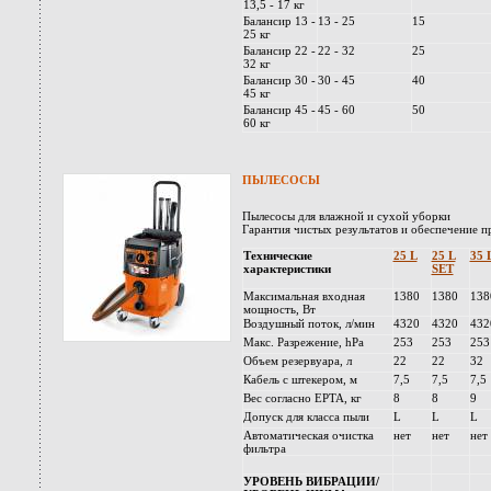
13,5 - 17 кг
Балансир 13 -
13 - 25
15
25 кг
Балансир 22 -
22 - 32
25
32 кг
Балансир 30 -
30 - 45
40
45 кг
Балансир 45 -
45 - 60
50
60 кг
ПЫЛЕСОСЫ
Пылесосы для влажной и сухой уборки
Гарантия чистых результатов и обеспечение 
Технические
25 L
25 L
35 
характеристики
SET
Максимальная входная
1380
1380
138
мощность, Вт
Воздушный поток, л/мин
4320
4320
432
Макс. Разрежение, hPa
253
253
253
Объем резервуара, л
22
22
32
Кабель с штекером, м
7,5
7,5
7,5
Вес согласно EPTA, кг
8
8
9
Допуск для класса пыли
L
L
L
Автоматическая очистка
нет
нет
нет
фильтра
УРОВЕНЬ ВИБРАЦИИ/