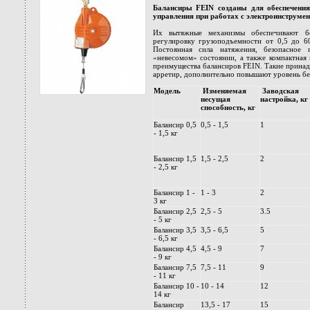
Балансиры FEIN созданы для обеспечения
управления при работах с электроинструме
Их вытяжные механизмы обеспечивают бо
регулировку грузоподъемности от 0,5 до 6
Постоянная сила натяжения, безопасное
«невесомом» состоянии, а также компактная
преимущества балансиров FEIN. Такие принад
арретир, дополнительно повышают уровень бе
Модель
Изменяемая
Заводская
несущая
настройка, кг
способность, кг
Балансир 0,5
0,5 - 1,5
1
- 1,5 кг
Балансир 1,5
1,5 - 2,5
2
- 2,5 кг
Балансир 1 -
1 - 3
2
3 кг
Балансир 2,5
2,5 - 5
3.5
- 5 кг
Балансир 3,5
3,5 - 6,5
5
- 6,5 кг
Балансир 4,5
4,5 - 9
7
- 9 кг
Балансир 7,5
7,5 - 11
9
- 11 кг
Балансир 10 -
10 - 14
12
14 кг
Балансир
13,5 - 17
15