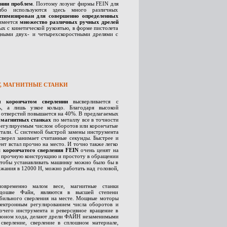
ении проблем
. Поэтому лозунг фирмы FEIN для
бо используются здесь много различных
птимизирован для совершенно определенных
 имеется
множество различных ручных дрелей
ных с кинетической рукоятью, в форме пистолета
щными двух- и четырехскоростными дрелями с
У, МАГНИТНЫЕ СТАНКИ
ри
корончатом сверлении
высверливается с
ь, а лишь узкое кольцо. Благодаря высокой
 отверстий повышается на 40%. В предлагаемых
- магнитных станках
по металлу все в точности
 регулируемым числом оборотов или корончатые
стали. С системой быстрой замены инструмента
сверел занимает считанные секунды. Быстрее и
нт встал прочно на место. И точно также легко
 корончатого сверления FEIN
очень ценят на
у, прочную конструкцию и простоту в обращении
 чтобы устанавливать машинку можно было бы в
ржания в 12000 Н, можно работать над головой,
овременно малом весе, магнитные станки
одошве Файн, являются в высшей степени
обильного сверления на месте. Мощные моторы
ектронным регулированием числа оборотов и
бочего инструмента и реверсивное вращение в
пазоном хода, делают дрели ФАЙН незаменимыми
 сверление, сверление в сплошном материале,