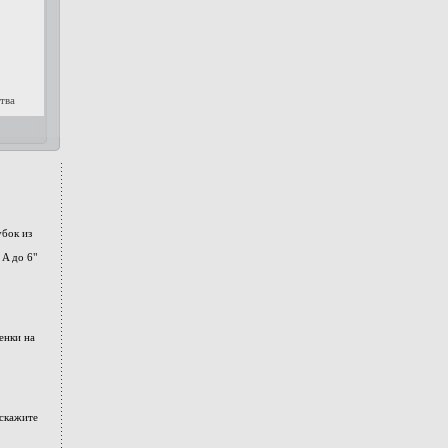
тва
бок из
A до 6"
енки на
дскажите