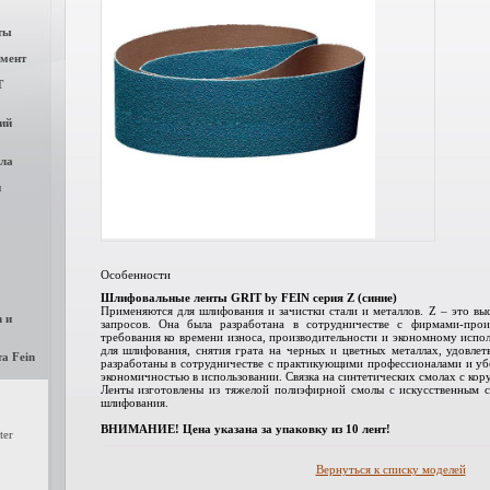
ты
мент
T
ий
ла
и
Особенности
Шлифовальные ленты
GRIT by FEIN
серия Z (синие)
Применяются для шлифования и зачистки стали и металлов. Z – это вы
 и
запросов. Она была разработана в сотрудничестве с фирмами-прои
требования ко времени износа, производительности и экономному испо
для шлифования, снятия грата на черных и цветных металлах, удовле
а Fein
разработаны в сотрудничестве с практикующими профессионалами и уб
экономичностью в использовании. Связка на синтетических смолах с кор
Ленты изготовлены из тяжелой полиэфирной смолы с искусственным с
шлифования.
ВНИМАНИЕ! Цена указана за упаковку из 10 лент!
ter
Вернуться к списку моделей