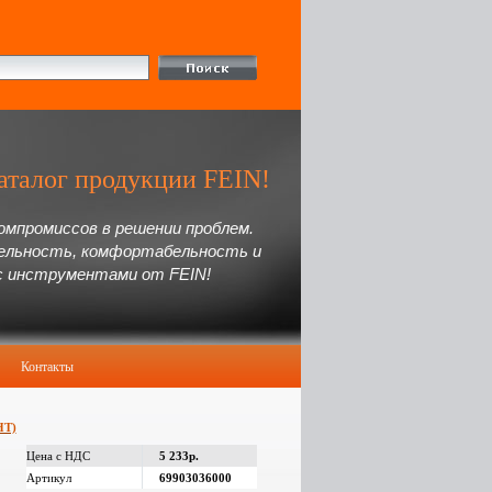
аталог продукции FEIN!
омпромиссов в решении проблем.
ельность, комфортабельность и
с инструментами от FEIN!
Контакты
НТ)
Цена с НДС
5 233р.
Артикул
69903036000