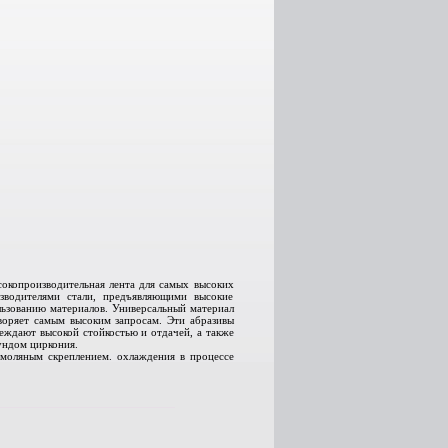
сокопроизводительная лента для самых высоких
зводителями стали, предъявляющими высокие
льзованию материалов. Универсальный материал
творяет самым высоким запросам. Эти абразивы
еждают высокой стойкостью и отдачей, а также
ундом циркония.
моляным скреплением. охлаждения в процессе