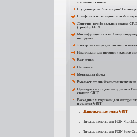
магнитные станки
Шуруповерты/ Винтоверты/ Гайковер
Шлифовально-полировальный инстру
Ленточно-шлифовальные станки GRI
(Грит) by FEIN
Многофункциональный осциллирующ
инструмент
Электроножницы для листового метал
Инструмент для пиления и распиловк
Балансиры
Пылесосы
Монтажная фреза
Высокочастотный электроинструмент
Принадлежности для инструмента Fein
станков GRIT
Расходные материалы для инструмент
и станков GRIT
Шлифовальные ленты GRIT
Пильные полотна для FEIN MultiMas
Пильные полотна для FEIN SuperCut