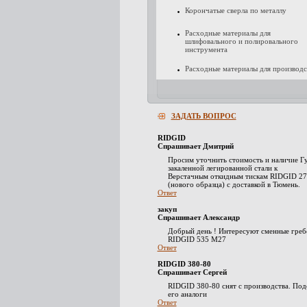
Корончатые сверла по металлу
Расходные материалы для
шлифовального и полировального
инструмента
Расходные материалы для производс
ЗАДАТЬ ВОПРОС
RIDGID
Спрашивает Дмитрий
Просим уточнить стоимость и наличие Гу
закаленной легированной стали к
Верстачным откидным тискам RIDGID 27 
(нового образца) с доставкой в Тюмень.
Ответ
закуп
Спрашивает Александр
Добрый день ! Интересуют сменные греб
RIDGID 535 М27
Ответ
RIDGID 380-80
Спрашивает Сергей
RIDGID 380-80 снят с производства. По
его аналоги
Ответ